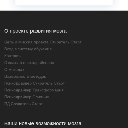
О проекте развития мозга
Цель и Миссия проекта Стиратель Старт
Вход в систему обучения
Контакты
Отзывы о психодрайверах
О методах
Возможности методик
ПсихоДрайвер Стиратель Старт
Психодрайвер Трансформация
Психодрайвер Слияние
ПД Создатель Старт
Ваши новые возможности мозга