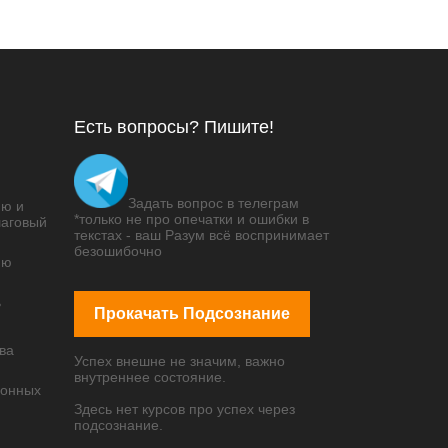
Есть вопросы? Пишите!
Задать вопрос в телеграм
ию и
*только не про опечатки и ошибки в
шаговый
текстах - ваш Разум всё воспринимает
безошибочно
ию
ь
Прокачать Подсознание
ова
Успех внешне не значим, важно
внутреннее состояние.
фонных
Здесь нет курсов про успех через
подсознание.