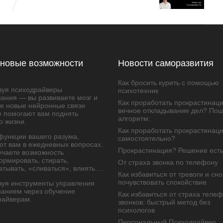
новые возможности
Новости саморазвития
Как бросить курить с помощью
зуя психодрайверы
психотехник
ания — вы развиваете мозг и
Как проработать прокрастинац
те новые нейронные связи
вечное откладывание дел? По
е помогают вам поднять
алгоритм:
о жизни.
Как проработать прокрастинац
функции вашего разума,
самостоятельно?
ют вам в ежедневных вопросах.
Прокрастинация? Решение ест
учаете возможность
рмировать, стирать,
От страха звонка по телефону
тывать, «сливаться», влиять….
Как избавиться от тревоги и сн
почувствовать спокойствие
зуя инструменты управления
нанием через обучение
Как избавиться от страха теле
райверам.
звонков: быстрый метод без
психологов
Персональный Психодрайвер