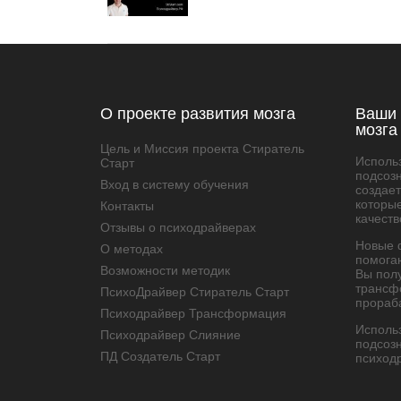
О проекте развития мозга
Ваши 
мозга
Цель и Миссия проекта Стиратель
Исполь
Старт
подсозн
Вход в систему обучения
создае
которы
Контакты
качеств
Отзывы о психодрайверах
Новые 
О методах
помога
Возможности методик
Вы пол
трансфо
ПсихоДрайвер Стиратель Старт
прораба
Психодрайвер Трансформация
Исполь
Психодрайвер Слияние
подсоз
ПД Создатель Старт
психод