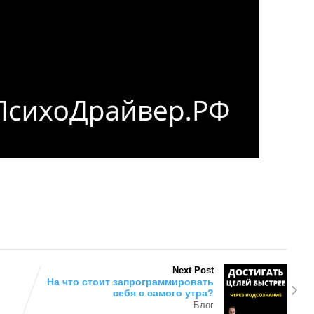
Next Post
На что стоит запрограммировать
себя с самого утра?
Блог