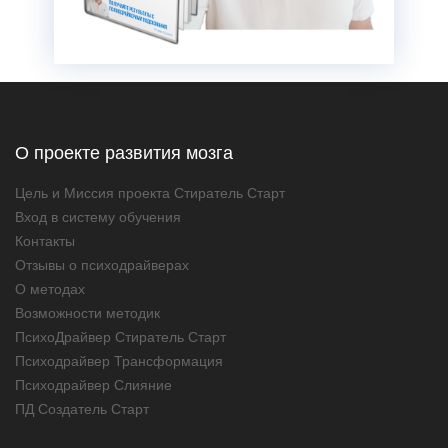
О проекте развития мозга
Цель и Миссия проекта Стиратель Старт
Вход в систему обучения
Контакты
Отзывы о психодрайверах
О методах
Возможности методик
ПсихоДрайвер Стиратель Старт
Психодрайвер Трансформация
Психодрайвер Слияние
ПД Создатель Старт